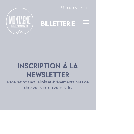
FR
EN
ES
DE
IT
BILLETTERIE
Inscription à la
newsletter
Recevez nos actualités et événements près de
chez vous, selon votre ville.