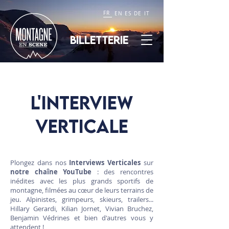
FR
EN
ES
DE
IT
BILLETTERIE
L'interview
verticale
Plongez dans nos
Interviews Verticales
sur
notre chaîne YouTube
: des rencontres
inédites avec les plus grands sportifs de
montagne, filmées au cœur de leurs terrains de
jeu. Alpinistes, grimpeurs, skieurs, trailers...
Hillary Gerardi, Kilian Jornet, Vivian Bruchez,
Benjamin Védrines et bien d'autres vous y
attendent !