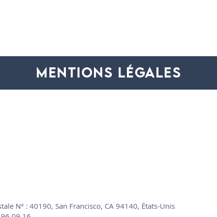
Programme
mentions légales
tale N° : 40190, San Francisco, CA 94140, États-Unis
.96.09.16