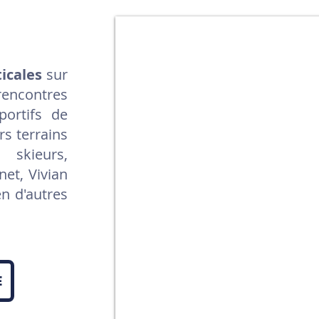
icales
sur
encontres
portifs de
s terrains
 skieurs,
rnet, Vivian
n d'autres
e