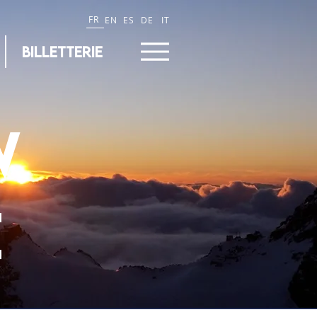
FR
EN
ES
DE
IT
BILLETTERIE
w
e