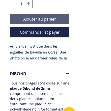
Ajouter au panier
Commander et payer
Ambiance mystique dans les
aiguilles de Bavella en Corse. Une
photo prise au dernier relais de la
fameuse voie du "Dos d'Elephant",
une escalade de 300 mètres décrite
Dibond
par Catherine Destivelle comme
étant l'une des plus belles
Tous nos tirages sont collés sur une
escalades granitiques de France!
plaque Dibond de 2mm
comprenant un assemblage de
deux plaques d’aluminium
Ce tirage est collé sur une plaque
entourant une plaque de
Dibond de 2mm pour un résultat à
polyéthylène noir. Ce format est à