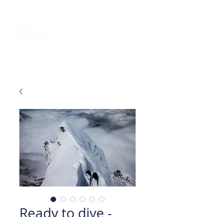
FR
EN
ES
DE
IT
BILLETTERIE
Ready to dive -