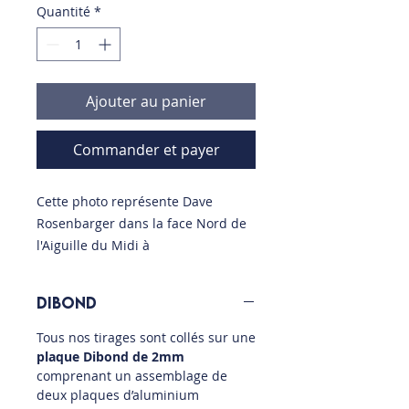
Quantité
*
Ajouter au panier
Commander et payer
Cette photo représente Dave
Rosenbarger dans la face Nord de
l'Aiguille du Midi à
Chamonix. Pendant des années, il a
skié dans toute l'Amérique du Nord
Dibond
jusqu'à ce que son engouement
pour les pentes les plus raides le
Tous nos tirages sont collés sur une
mène à Chamonix. Depuis, il skie
plaque Dibond de 2mm
comprenant un assemblage de
dans les Alpes, mais aussi en
deux plaques d’aluminium
Norvège, au Pérou, en Bolivie et en