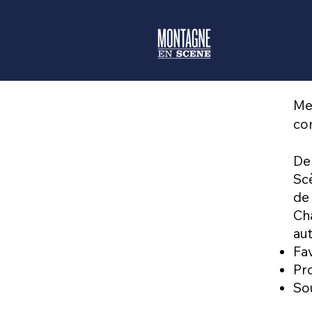
Me
co
De
Sc
de 
Ch
aut
Fav
Pro
So