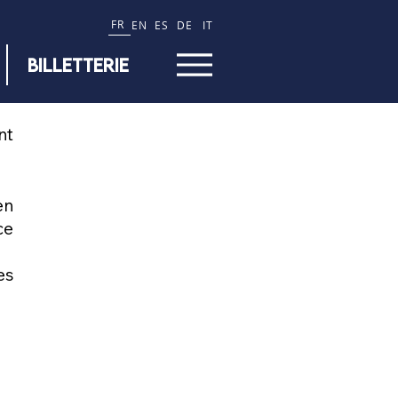
FR
EN
ES
DE
IT
BILLETTERIE
nt
en
ce
es