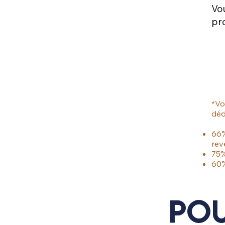
Vo
pro
*Vo
déd
66%
rev
75%
60%
Pou